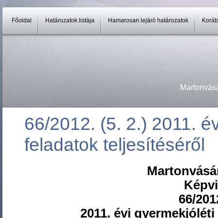
Főoldal
Határozatok listája
Hamarosan lejáró határozatok
Koráb
Martonvás
66/2012. (5. 2.) 2011. é
feladatok teljesítéséről
Martonvásá
Képvi
66/2012
2011. évi gyermekjóléti 