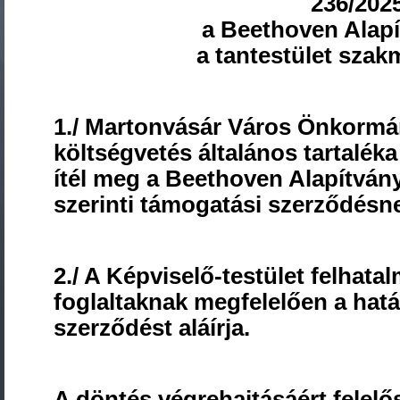
236/2025
a Beethoven Alapí
a tantestület szak
1./ Martonvásár Város Önkormán
költségvetés általános tartalék
ítél meg a Beethoven Alapítvány
szerinti támogatási szerződésn
2./ A Képviselő-testület felhat
foglaltaknak megfelelően a hatá
szerződést aláírja.
A döntés végrehajtásáért felelő