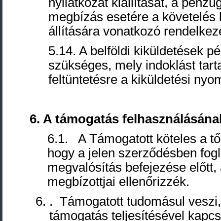
nyilatkozat kiállítását, a pénzü
megbízás esetére a követelés 
állítására vonatkozó rendelkezé
5.14. A belföldi kiküldetések 
szükséges, mely indoklást tart
feltüntetésre a kiküldetési ny
6. A
támogatás felhasználásának
6.1. A Támogatott köteles a től
hogy a jelen szerződésben fogla
megvalósítás befejezése előtt,
megbízottjai ellenőrizzék.
. Támogatott tudomásul veszi,
támogatás teljesítésével kapcs