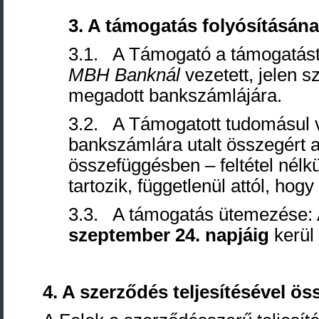
3. A
támogatás folyósításán
3.1. A Támogató a támogatást p
MBH Banknál
vezetett, jelen 
megadott bankszámlájára.
3.2. A Támogatott tudomásul v
bankszámlára utalt összegért 
összefüggésben – feltétel nélkü
tartozik, függetlenül attól, hog
3.3. A támogatás ütemezése: 
szeptember 24. napjáig
kerül
4. A
szerződés teljesítésével ös