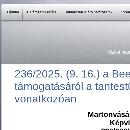
Főoldal
Határozatok listája
Hamarosan lejáró határozatok
Koráb
Martonvás
236/2025. (9. 16.) a Be
támogatásáról a tantest
vonatkozóan
Martonvásá
Képvi