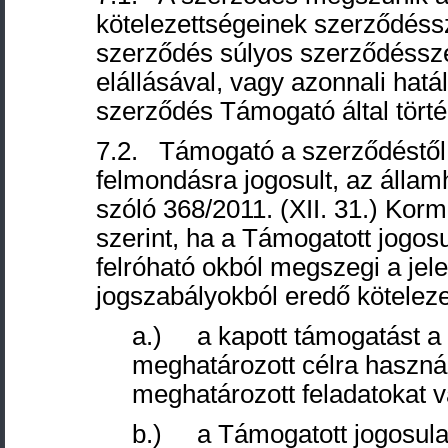
kötelezettségeinek szerződéssze
szerződés súlyos szerződéssz
elállásával, vagy azonnali hat
szerződés Támogató által tört
7.2. Támogató a szerződéstől v
felmondásra jogosult, az állam
szóló 368/2011. (XII. 31.) Korm
szerint, ha a Támogatott jogosu
felróható okból megszegi a jele
jogszabályokból eredő kötelezet
a.) a kapott támogatást a
meghatározott célra használ
meghatározott feladatokat v
b.) a Támogatott jogosulat