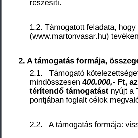
részesíti.
1.2. Támogatott feladata, hogy
(www.martonvasar.hu) tevékeny
2. A
támogatás formája, összege
2.1. Támogató kötelezettséget
mindösszesen
4
00.000,-
Ft, a
térítendő támogatást
nyújt a 
pontjában foglalt célok megval
2.2. A támogatás formája: vis