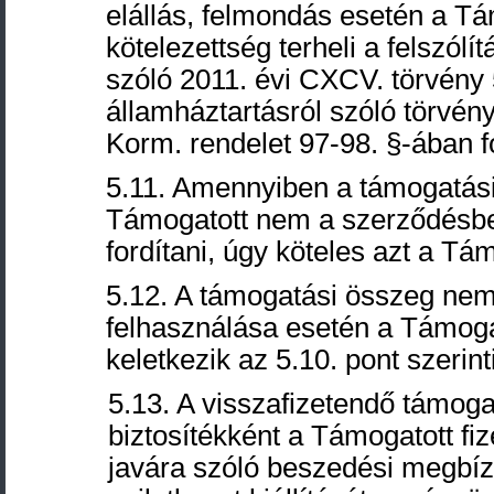
elállás, felmondás esetén a Tá
kötelezettség terheli a felszólí
szóló 2011. évi CXCV. törvény 
államháztartásról szóló törvény
Korm. rendelet 97-98. §-ában f
5.11. Amennyiben a támogatási
Támogatott nem a szerződésben 
fordítani, úgy köteles azt a T
5.12. A támogatási összeg nem 
felhasználása esetén a Támogat
keletkezik az 5.10. pont szerinti
5.13. A visszafizetendő támog
biztosítékként a Támogatott fi
javára szóló beszedési megbíz