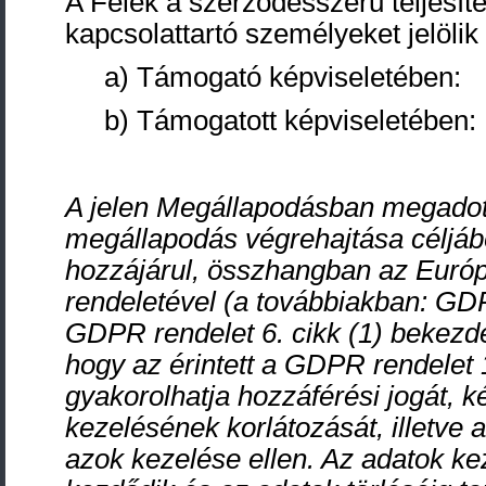
A Felek a szerződésszerű teljesít
kapcsolattartó személyeket jelölik 
a) Támogató képviseletében:
b) Támogatott képviseletében
A jelen Megállapodásban megadot
megállapodás végrehajtása céljáb
hozzájárul, összhangban az Euró
rendeletével (a továbbiakban: GDP
GDPR rendelet 6. cikk (1) bekezdé
hogy az érintett a GDPR rendelet 
gyakorolhatja hozzáférési jogát, k
kezelésének korlátozását, illetve 
azok kezelése ellen. Az adatok ke