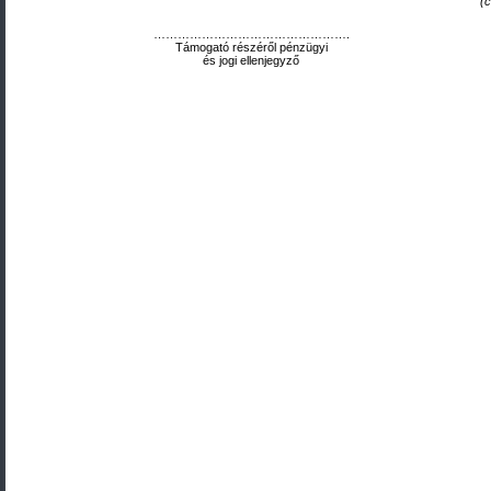
(c
………………………………………….
Támogató részéről pénzügyi
és jogi ellenjegyző