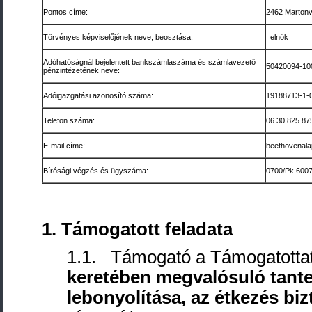
Pontos címe:
2462 Martonvá
Törvényes képviselőjének neve, beosztása:
elnök
Adóhatóságnál bejelentett bankszámlaszáma és számlavezető
50420094-10
pénzintézetének neve:
Adóigazgatási azonosító száma:
19188713-1-
Telefon száma:
06 30 825 87
E-mail címe:
beethovenal
Bírósági végzés és ügyszáma:
0700/Pk.600
1. Támogatott feladata
1.1. Támogató a Támogatotta
keretében megvalósuló tante
lebonyolítása, az étkezés bi