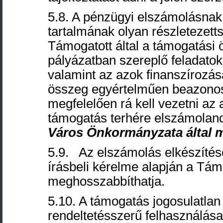
5.8. A pénzügyi elszámolásnak, 
tartalmának olyan részletezett
Támogatott által a támogatási 
pályázatban szereplő feladato
valamint az azok finanszírozásá
összeg egyértelműen beazonos
megfelelően rá kell vezetni az
támogatás terhére elszámoland
Város Önkormányzata által m
5.9. Az elszámolás elkészítés
írásbeli kérelme alapján a Tám
meghosszabbíthatja.
5.10. A támogatás jogosulatlan
rendeltetésszerű felhasználása