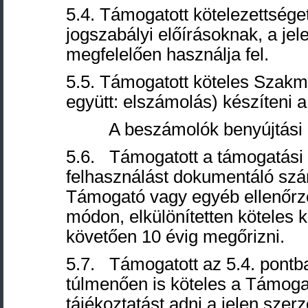
5.4. Támogatott kötelezettséget
jogszabályi előírásoknak, a jel
megfelelően használja fel.
5.5. Támogatott köteles Szakm
együtt: elszámolás) készíteni
A beszámolók benyújtási hat
5.6. Támogatott a támogatási ö
felhasználást dokumentáló szám
Támogató vagy egyéb ellenőrzés
módon, elkülönítetten köteles ke
követően 10 évig megőrizni.
5.7. Támogatott az 5.4. pontba
túlmenően is köteles a Támoga
tájékoztatást adni a jelen szerz