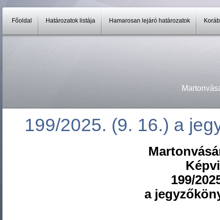
Főoldal
Határozatok listája
Hamarosan lejáró határozatok
Koráb
Martonvás
199/2025. (9. 16.) a jeg
Martonvásá
Képvi
199/2025
a jegyzőköny