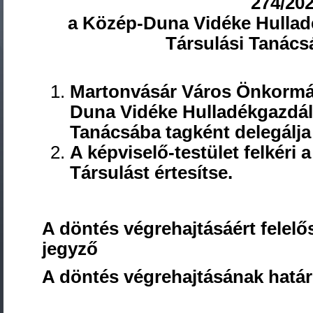
274/202
a Közép-Duna Vidéke Hullad
Társulási Tanács
Martonvásár Város Önkormán
Duna Vidéke Hulladékgazdál
Tanácsába tagként delegálja
A képviselő-testület felkéri 
Társulást értesítse.
A döntés végrehajtásáért felelős
jegyző
A döntés végrehajtásának határ