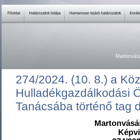
Főoldal
Határozatok listája
Hamarosan lejáró határozatok
Koráb
Martonvás
274/2024. (10. 8.) a K
Hulladékgazdálkodási Ö
Tanácsába történő tag d
Martonvásá
Képvi