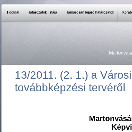
Főoldal
Határozatok listája
Hamarosan lejáró határozatok
Koráb
Martonvás
13/2011. (2. 1.) a Város
továbbképzési tervéről
Martonvásá
Képvi