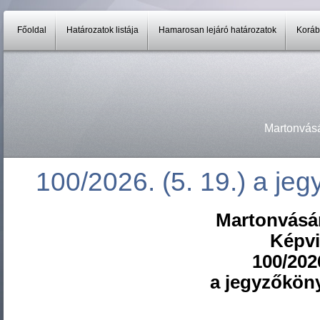
Főoldal
Határozatok listája
Hamarosan lejáró határozatok
Koráb
Martonvás
100/2026. (5. 19.) a jeg
Martonvásá
Képvi
100/2026
a jegyzőköny