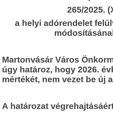
265/2025. (
a helyi adórendelet felü
módosításána
Martonvásár Város Önkormá
úgy határoz, hogy 2026. év
mértékét, nem vezet be új 
A határozat végrehajtásáért