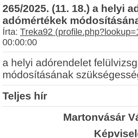
265/2025. (11. 18.) a helyi a
adómértékek módosításána
Írta:
Treka92
00:00:00
a helyi adórendelet felülvizs
módosításának szükségessé
Teljes hír
Martonvásár V
Képvisel