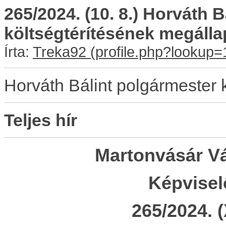
265/2024. (10. 8.) Horváth 
költségtérítésének megálla
Írta:
Treka92
Horváth Bálint polgármester 
Teljes hír
Martonvásár V
Képvisel
265/2024. (