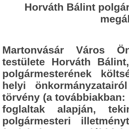
Horváth Bálint polgá
megál
Martonvásár Város Ön
testülete
Horváth Bálint
polgármesterének költs
helyi önkormányzatairó
törvény (a továbbiakban: 
foglaltak alapján, teki
polgármesteri illetmény