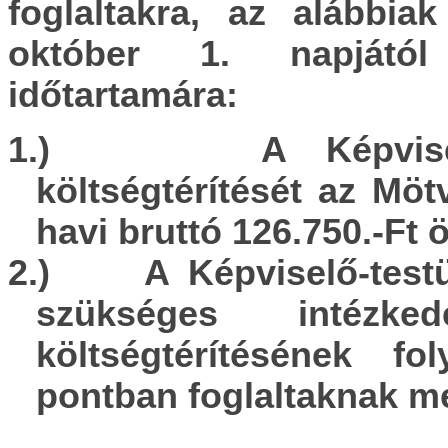
foglaltakra, az alábbia
október
1
. nap
játó
időtartamára
:
1.)
A Képvise
költségtérítését az Möt
havi bruttó
126.750
.-Ft 
2
.)
A Képviselő-testü
szükséges intézke
költségtérítésének f
pontban foglaltaknak m