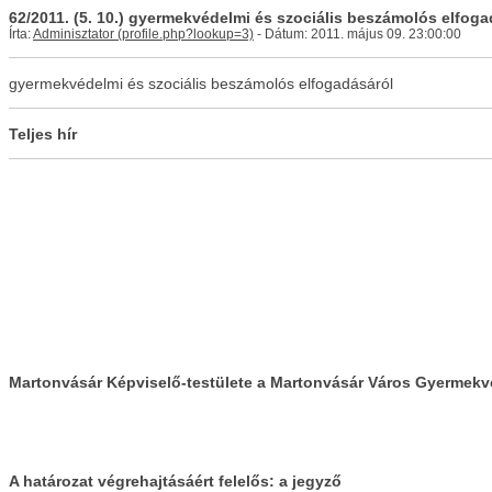
62/2011. (5. 10.) gyermekvédelmi és szociális beszámolós elfoga
Írta:
Adminisztator
- Dátum: 2011. május 09. 23:00:00
gyermekvédelmi és szociális beszámolós elfogadásáról
Teljes hír
Martonvásár Képviselő-testülete a Martonvásár Város Gyermekvéd
A határozat végrehajtásáért felelős: a jegyző