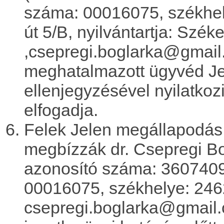
száma: 00016075, székhel
út 5/B, nyilvántartja: Szé
,csepregi.boglarka@gmail
meghatalmazott ügyvéd J
ellenjegyzésével nyilatkoz
elfogadja.
Felek Jelen megállapodás
megbízzák dr. Csepregi B
azonosító száma: 3607409
00016075, székhelye: 2462
csepregi.boglarka@gmail.