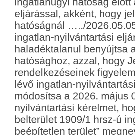
ingatlanügyi hatóság előtt
eljárással, akként, hogy j
hatóságnál …../2026.05.0
ingatlan-nyilvántartási eljá
haladéktalanul benyújtsa 
hatósághoz, azzal, hogy 
rendelkezéseinek figyelem
lévő ingatlan-nyilvántartás
módosítsa a 2026. május 05
nyilvántartási kérelmet, h
belterület 1909/1 hrsz-ú i
beépítetlen terület” megne