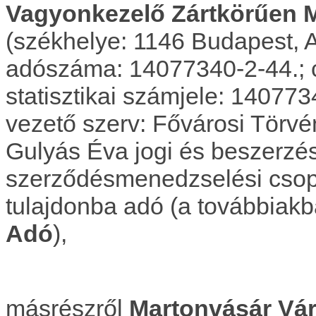
Vagyonkezelő Zártkörűen 
(székhelye: 1146 Budapest, Aj
adószáma: 14077340-2-44.; 
statisztikai számjele: 140773
vezető szerv: Fővárosi Törvé
Gulyás Éva jogi és beszerzés
szerződésmenedzselési csopo
tulajdonba adó (a továbbiak
Adó
),
másrészről
Martonvásár Vá