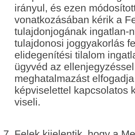
irányul, és ezen módosíto
vonatkozásában kérik a F
tulajdonjogának ingatlan-n
tulajdonosi joggyakorlás fe
elidegenítési tilalom ingatl
ügyvéd az ellenjegyzéssel 
meghatalmazást elfogadja, 
képviselettel kapcsolatos
viseli.
Felek kijelentik, hogy a 