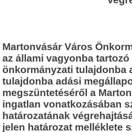
Martonvásár Város Önkormá
az
állami vagyonba tartozó
önkormányzati tulajdonba 
tulajdonba adási megállap
megszüntetéséről a Martonv
ingatlan vonatkozásában szó
határozatának végrehajtás
jelen határozat melléklete 