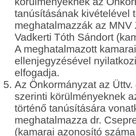
körülményeknek az Önkor
tanúsításának kivételével t
meghatalmazzák az MNV Zr
Vadkerti Tóth Sándort (ka
A meghatalmazott kamarai
ellenjegyzésével nyilatkoz
elfogadja.
Az Önkormányzat az Üttv. 44
szerinti körülményeknek 
történő tanúsítására vona
meghatalmazza dr. Csepre
(kamarai azonosító száma