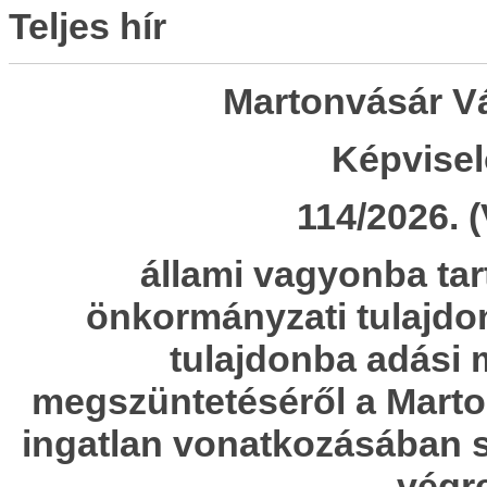
Teljes hír
Martonvásár V
Képvisel
114/2026. (
állami vagyonba ta
önkormányzati tulajdo
tulajdonba adási 
megszüntetéséről a Marton
ingatlan vonatkozásában sz
végr