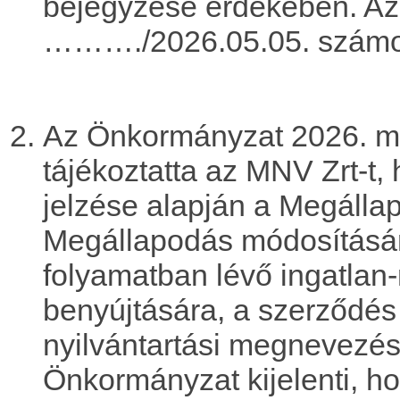
bejegyzése érdekében. Az i
………./2026.05.05. számon
Az Önkormányzat 2026. máj
tájékoztatta az MNV Zrt-t,
jelzése alapján a Megáll
Megállapodás módosításár
folyamatban lévő ingatlan-n
benyújtására, a szerződés 
nyilvántartási megnevezése 
Önkormányzat kijelenti, h