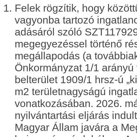
Felek rögzítik, hogy közöt
vagyonba tartozó ingatlan
adásáról szóló SZT11792
megegyezéssel történő ré
megállapodás (a továbbiak
Önkormányzat 1/1 arányú 
belterület 1909/1 hrsz-ú „
m2 területnagyságú ingatla
vonatkozásában. 2026. máj
nyilvántartási eljárás indu
Magyar Állam javára a Meg