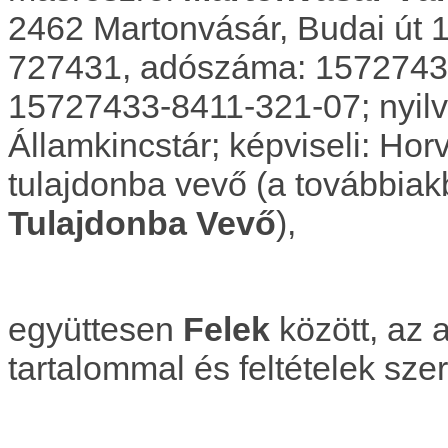
2462 Martonvásár, Budai út 1
727431, adószáma: 15727433-
15727433-8411-321-07; nyilv
Államkincstár; képviseli: Hor
tulajdonba vevő (a továbbia
Tulajdonba Vevő
),
együttesen
Felek
között, az a
tartalommal és feltételek szer