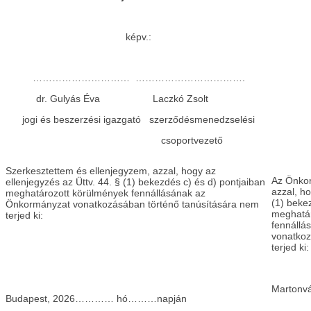
képv.:
………………………… …………………………….
dr. Gulyás Éva Laczkó Zsolt
jogi és beszerzési igazgató szerződésmenedzselési
csoportvezető
Szerkesztettem és ellenjegyzem, azzal, hogy az
Az Önkor
ellenjegyzés az Üttv. 44. § (1) bekezdés c) és d) pontjaiban
azzal, ho
meghatározott körülmények fennállásának az
(1) beke
Önkormányzat vonatkozásában történő tanúsítására nem
meghatár
terjed ki:
fennállá
vonatkoz
terjed ki:
Martonv
Budapest, 2026………… hó………napján