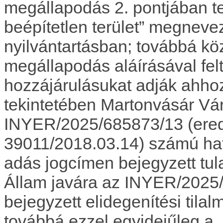
megállapodás 2. pontjában tet
beépítetlen terület” megneve
nyilvántartásban; továbbá kö
megállapodás aláírásával fel
hozzájárulásukat adják ahhoz
tekintetében Martonvásár Vá
INYER/2025/685873/13 (erede
39011/2018.03.14) számú hat
adás jogcímen bejegyzett tul
Állam javára az INYER/2025
bejegyzett elidegenítési tilal
továbbá ezzel egyidejűleg a „k