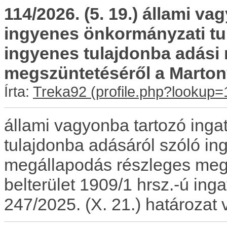
114/2026. (5. 19.) állami v
ingyenes önkormányzati tu
ingyenes tulajdonba adási
megszüntetéséről a Martonv
Írta:
Treka92
állami vagyonba tartozó ing
tulajdonba adásáról szóló in
megállapodás részleges meg
belterület 1909/1 hrsz.-ú in
247/2025. (X. 21.) határozat 