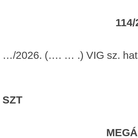
114/
…/2026. (…. … .) VIG sz. hat
SZT
MEGÁ