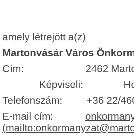
amely létrejött a(z
Martonvásár Város Önkor
Cím: 2462 Martonvásá
Képviseli: Horvát
Telefonszám: +36 22/46
E-mail cím:
onkormany