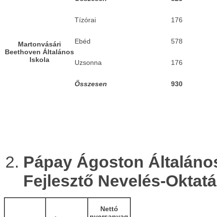
Tízórai
176
Ebéd
578
Martonvásári
Beethoven Általános
Iskola
Uzsonna
176
Összesen
930
Pápay Ágoston Általános 
Fejlesztő Nevelés-Oktatá
Nettó
nyersanyag