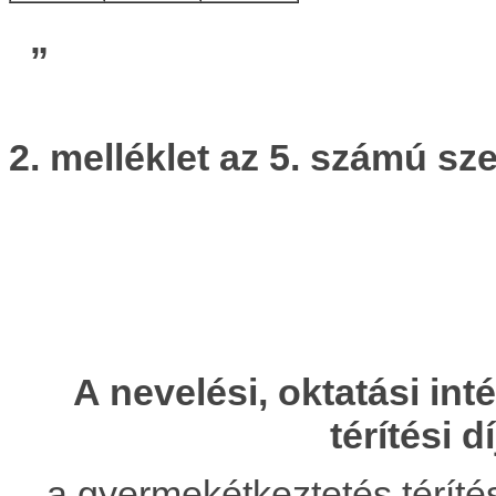
„
2. melléklet az 5. számú 
A nevelési, oktatási i
térítési 
a gyermekétkeztetés térítés