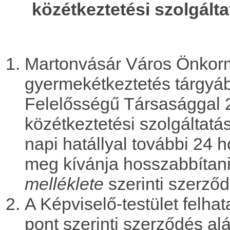
közétkeztetési szolgált
Martonvásár Város Önkorm
gyermekétkeztetés tárgyáb
Felelősségű Társasággal 2
közétkeztetési szolgáltatá
napi hatállyal további 24 
meg kívánja hosszabbítani
melléklete
szerinti szerző
A Képviselő-testület felha
pont szerinti szerződés alá