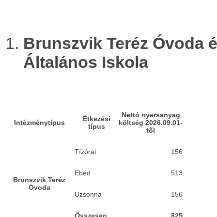
Brunszvik Teréz Óvoda é
Általános Iskola
Nettó nyersanyag
Étkezési
Intézménytípus
költség 2026.09.01-
típus
től
Tízórai
156
Ebéd
513
Brunszvik Teréz
Óvoda
Uzsonna
156
Összesen
825