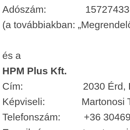
Adószám: 15727433-
(a továbbiakban: „Megrendelő
és 
HPM Plus Kft.
Cím: 2030 Érd, Fő 
Képviseli: Martonosi T
Telefonszám: +36 30469