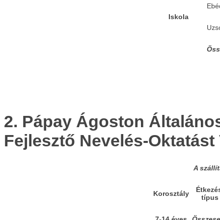
Ebé
Iskola
Uzs
Öss
2.
Pápay Ágoston Általános 
Fejlesztő Nevelés-Oktatást
A száll
Étkezé
Korosztály
típus
7-14 éves
Összes