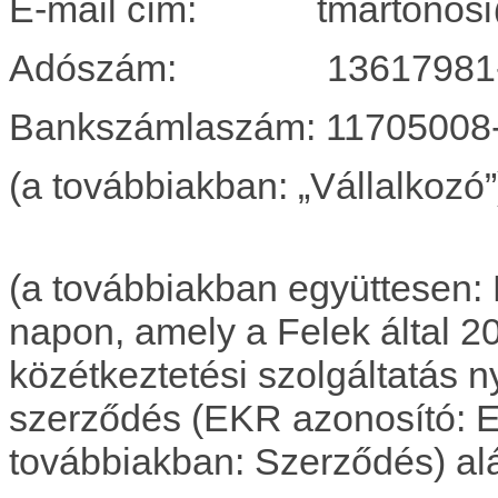
E-mail cím: tmartonosi@
Adószám: 13617981-
Bankszámlaszám: 11705008
(a továbbiakban: „Vállalkozó”
(a továbbiakban együttesen: F
napon, amely a Felek által 2
közétkeztetési szolgáltatás n
szerződés (EKR azonosító:
továbbiakban: Szerződés) alá