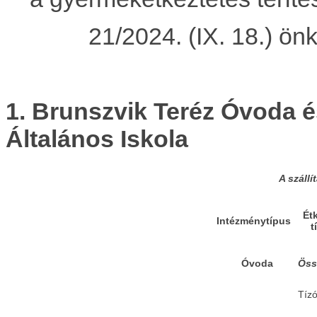
21/2024. (IX. 18.) ön
1. Brunszvik Teréz Óvoda 
Általános Iskola
A száll
Ét
Intézménytípus
t
Óvoda
Öss
Tízó